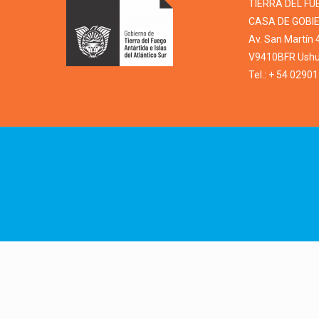
TIERRA DEL FU
CASA DE GOBI
Av. San Martín 
V9410BFR Ushua
Tel.: + 54 0290