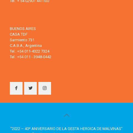
Tel.: + 54 02901 441100
BUENOS AIRES
CASA TDF
Sarmiento 731
C.A.B.A., Argentina
Tel.: +54 011-4322 7324
Tel.: +54 011 - 3948-0442
"2022 – 40º ANIVERSARIO DE LA GESTA HEROICA DE MALVINAS"