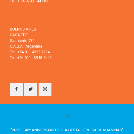
Tel.: + 54 02901 441100
BUENOS AIRES
CASA TDF
Sarmiento 731
C.A.B.A., Argentina
Tel.: +54 011-4322 7324
Tel.: +54 011 - 3948-0442
"2022 – 40º ANIVERSARIO DE LA GESTA HEROICA DE MALVINAS"