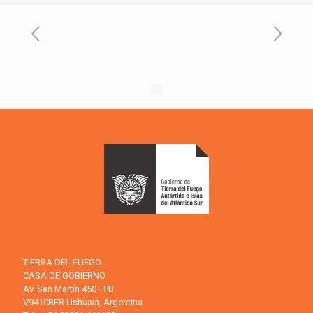
TIERRA DEL FUEGO
CASA DE GOBIERNO
Av. San Martín 450 - PB
V9410BFR Ushuaia, Argentina