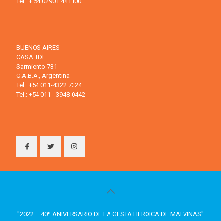
Tel.: + 54 02901 441100
BUENOS AIRES
CASA TDF
Sarmiento 731
C.A.B.A., Argentina
Tel.: +54 011-4322 7324
Tel.: +54 011 - 3948-0442
"2022 – 40º ANIVERSARIO DE LA GESTA HEROICA DE MALVINAS"