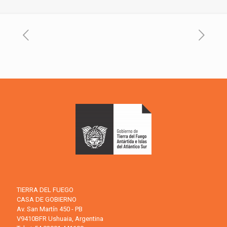
TIERRA DEL FUEGO
CASA DE GOBIERNO
Av. San Martín 450 - PB
V9410BFR Ushuaia, Argentina