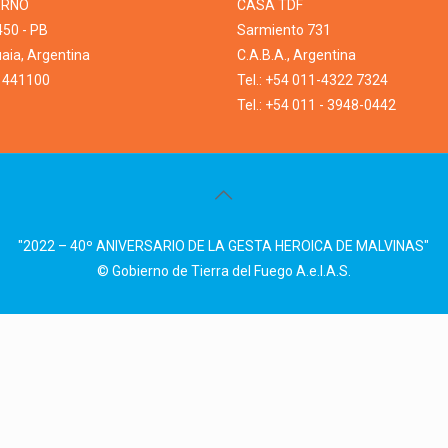
ERNO
CASA TDF
450 - PB
Sarmiento 731
ia, Argentina
C.A.B.A., Argentina
1 441100
Tel.: +54 011-4322 7324
Tel.: +54 011 - 3948-0442
"2022 – 40º ANIVERSARIO DE LA GESTA HEROICA DE MALVINAS"
© Gobierno de Tierra del Fuego A.e.I.A.S.