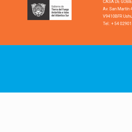
CASA DE GOBI
Av. San Martín 
V9410BFR Ushua
Tel.: + 54 0290