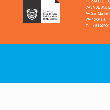
TIERRA DEL FU
CASA DE GOBI
Av. San Martín 
V9410BFR Ushua
Tel.: + 54 0290