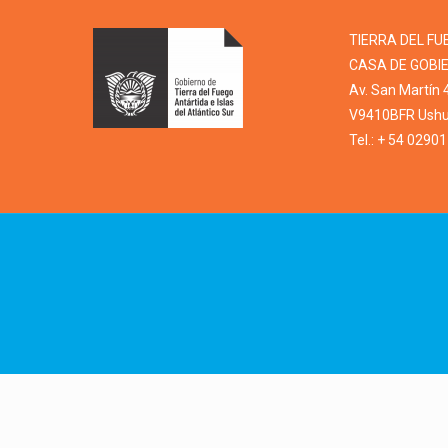
TIERRA DEL FU
CASA DE GOBI
Av. San Martín 
V9410BFR Ushua
Tel.: + 54 0290