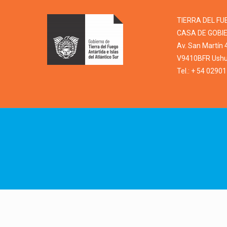
TIERRA DEL FU
CASA DE GOBI
Av. San Martín 
V9410BFR Ushua
Tel.: + 54 0290