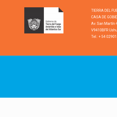
TIERRA DEL FU
CASA DE GOBI
Av. San Martín 
V9410BFR Ushua
Tel.: + 54 0290