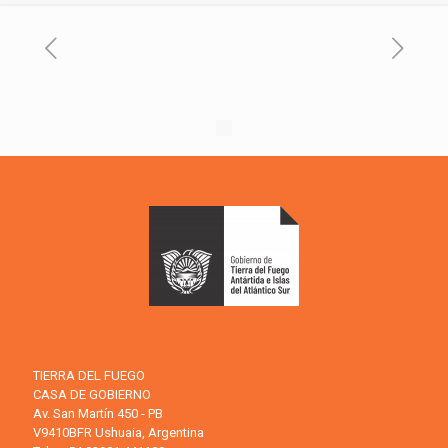
TIERRA DEL FUEGO
CASA DE GOBIERNO
Av. San Martín 450 - PB
V9410BFR Ushuaia, Argentina