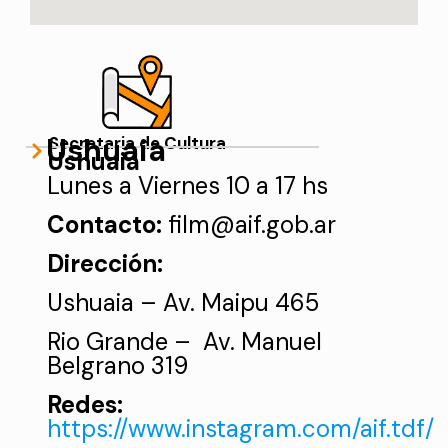
Ushuaia
Secretaria de Cultura
Ushuaia
Lunes a Viernes 10 a 17 hs
Contacto:
film@aif.gob.ar
Dirección:
Ushuaia –
Av. Maipu 465
Rio Grande –
Av. Manuel
Belgrano 319
Redes:
https://www.instagram.com/aif.tdf/