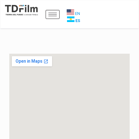
EN
ES