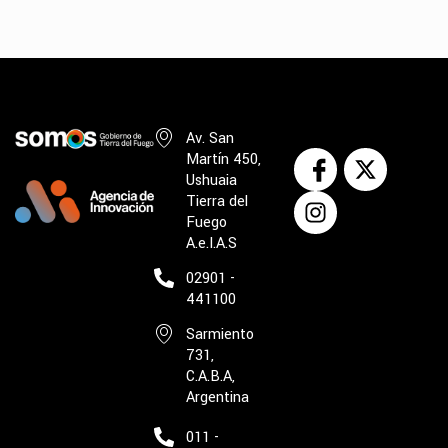
Av. San
Martín 450,
Ushuaia
Tierra del
Fuego
A.e.I.A.S
02901 -
441100
Sarmiento
731,
C.A.B.A,
Argentina
011 -